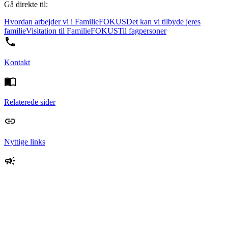
Gå direkte til:
Hvordan arbejder vi i FamilieFOKUS
Det kan vi tilbyde jeres
familie
Visitation til FamilieFOKUS
Til fagpersoner
Kontakt
Relaterede sider
Nyttige links