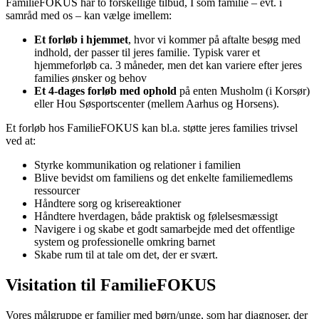
FamilieFOKUS har to forskellige tilbud, I som familie – evt. i
samråd med os – kan vælge imellem:
Et forløb i hjemmet
, hvor vi kommer på aftalte besøg med
indhold, der passer til jeres familie. Typisk varer et
hjemmeforløb ca. 3 måneder, men det kan variere efter jeres
families ønsker og behov
Et 4-dages forløb med ophold
på enten Musholm (i Korsør)
eller Hou Søsportscenter (mellem Aarhus og Horsens).
Et forløb hos FamilieFOKUS kan bl.a. støtte jeres families trivsel
ved at:
Styrke kommunikation og relationer i familien
Blive bevidst om familiens og det enkelte familiemedlems
ressourcer
Håndtere sorg og krisereaktioner
Håndtere hverdagen, både praktisk og følelsesmæssigt
Navigere i og skabe et godt samarbejde med det offentlige
system og professionelle omkring barnet
Skabe rum til at tale om det, der er svært.
Visitation til FamilieFOKUS
Vores målgruppe er familier med børn/unge, som har diagnoser, der