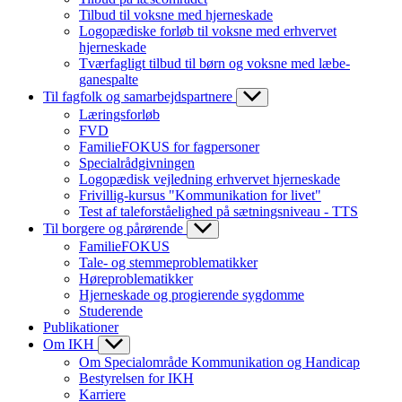
Tilbud til voksne med hjerneskade
Logopædiske forløb til voksne med erhvervet
hjerneskade
Tværfagligt tilbud til børn og voksne med læbe-
ganespalte
Til fagfolk og samarbejdspartnere
Læringsforløb
FVD
FamilieFOKUS for fagpersoner
Specialrådgivningen
Logopædisk vejledning erhvervet hjerneskade
Frivillig-kursus "Kommunikation for livet"
Test af taleforståelighed på sætningsniveau - TTS
Til borgere og pårørende
FamilieFOKUS
Tale- og stemmeproblematikker
Høreproblematikker
Hjerneskade og progierende sygdomme
Studerende
Publikationer
Om IKH
Om Specialområde Kommunikation og Handicap
Bestyrelsen for IKH
Karriere