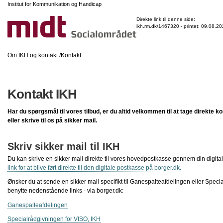
Institut for Kommunikation og Handicap
Gå
til
Direkte link til denne side:
indhold
ikh.rm.dk/1467320 - printet:
09.08.20
Om IKH og kontakt
Kontakt
Kontakt IKH
Har du spørgsmål til vores tilbud, er du altid velkommen til at tage direkte k
eller skrive til os på sikker mail.
Skriv sikker mail til IKH
Du kan skrive en sikker mail direkte til vores hovedpostkasse gennem din digita
link for at blive ført direkte til den digitale postkasse på borger.dk.
Ønsker du at sende en sikker mail specifikt til Ganespalteafdelingen eller Speci
benytte nedenstående links - via borger.dk:
Ganespalteafdelingen
Specialrådgivningen for VISO, IKH