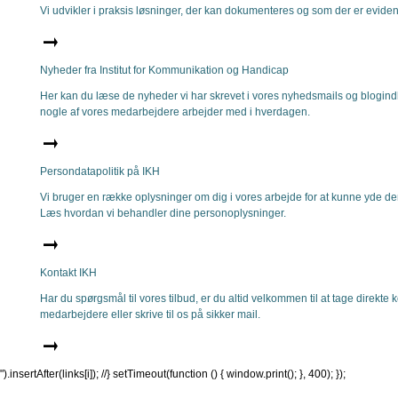
Vi udvikler i praksis løsninger, der kan dokumenteres og som der er evidens
Nyheder fra Institut for Kommunikation og Handicap
Her kan du læse de nyheder vi har skrevet i vores nyhedsmails og blogin
nogle af vores medarbejdere arbejder med i hverdagen.
Persondatapolitik på IKH
Vi bruger en række oplysninger om dig i vores arbejde for at kunne yde de
Læs hvordan vi behandler dine personoplysninger.
Kontakt IKH
Har du spørgsmål til vores tilbud, er du altid velkommen til at tage direkte ko
medarbejdere eller skrive til os på sikker mail.
").insertAfter(links[i]); //} setTimeout(function () { window.print(); }, 400); });