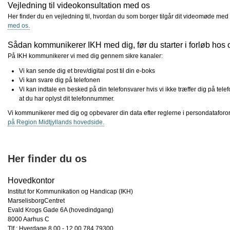
Vejledning til videokonsultation med os
Her finder du en vejledning til, hvordan du som borger tilgår dit videomøde med
med os.
Sådan kommunikerer IKH med dig, før du starter i forløb hos 
På IKH kommunikerer vi med dig gennem sikre kanaler:
Vi kan sende dig et brev/digital post til din e-boks
Vi kan svare dig på telefonen
Vi kan indtale en besked på din telefonsvarer hvis vi ikke træffer dig på tele
at du har oplyst dit telefonnummer.
Vi kommunikerer med dig og opbevarer din data efter reglerne i persondatafor
på Region Midtjyllands hovedside.
Her finder du os
Hovedkontor
Institut for Kommunikation og Handicap (IKH)
MarselisborgCentret
Evald Krogs Gade 6A (hovedindgang)
8000 Aarhus C
Tlf.: Hverdage 8.00 - 12.00 784 79300