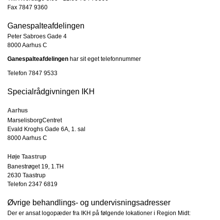
Fax 7847 9360
Ganespalteafdelingen
Peter Sabroes Gade 4
8000 Aarhus C
Ganespalteafdelingen
har sit eget telefonnummer
Telefon 7847 9533
Specialrådgivningen IKH
Aarhus
MarselisborgCentret
Evald Kroghs Gade 6A, 1. sal
8000 Aarhus C
Høje Taastrup
Banestrøget 19, 1.TH
2630 Taastrup
Telefon 2347 6819
Øvrige behandlings- og undervisningsadresser
Der er ansat logopæder fra IKH på følgende lokationer i Region Midt: